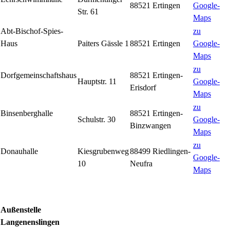
88521 Ertingen
Google-
Str. 61
Maps
Abt-Bischof-Spies-
zu
Haus
Paiters Gässle 1
88521 Ertingen
Google-
Maps
zu
Dorfgemeinschaftshaus
88521 Ertingen-
Hauptstr. 11
Google-
Erisdorf
Maps
zu
Binsenberghalle
88521 Ertingen-
Schulstr. 30
Google-
Binzwangen
Maps
zu
Donauhalle
Kiesgrubenweg
88499 Riedlingen-
Google-
10
Neufra
Maps
Außenstelle
Langenenslingen